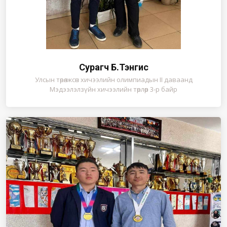
Сурагч Б.Тэнгис
Улсын төрөлжсөн хичээлийн олимпиадын II даваанд
Мэдээлэлзүйн хичээлийн төрлөөр 3-р байр