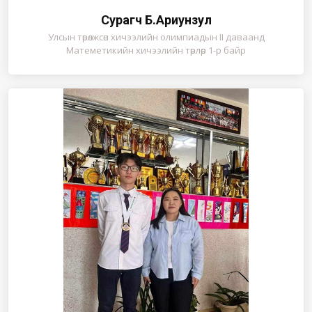
Сурагч Б.Ариунзул
Улсын төрөлжсөн хичээлийн олимпиадын II даваанд
Матеметикийн хичээлийн төрлөөр 1-р байр