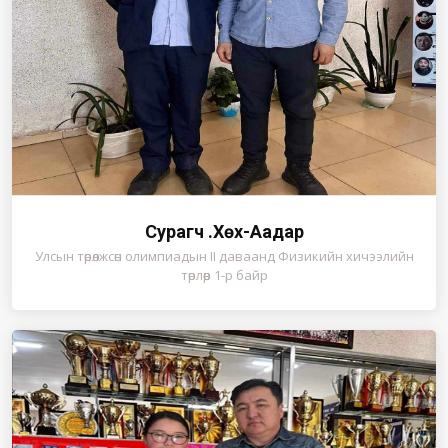
Сурагч Ө.Хөх-Аадар
Улсын төрөлжсөн олимпиадын II даваанд Физикийн хичээлийн
төрлөөр 1-р байр