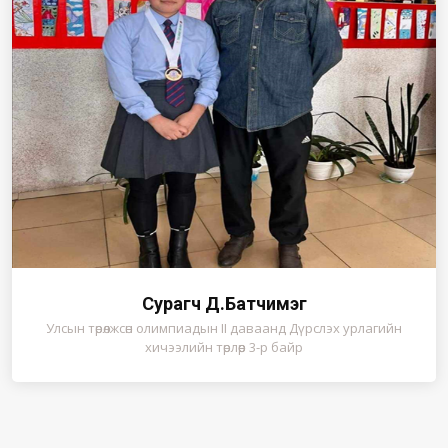
Сурагч Д.Батчимэг
Улсын төрөлжсөн олимпиадын II даваанд Дүрслэх урлагийн
хичээлийн төрлөөр 3-р байр