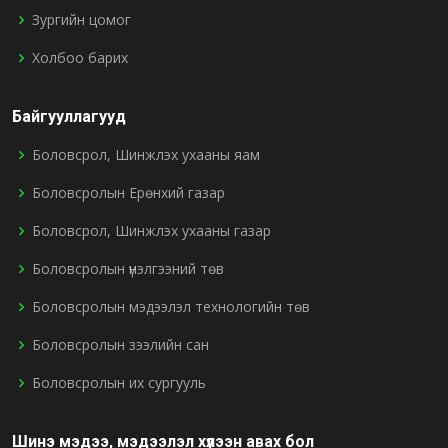
Зургийн цомог
Холбоо барих
Байгууллагууд
Боловсрол, Шинжлэх ухааны яам
Боловсролын Ерөнхий газар
Боловсрол, Шинжлэх ухааны газар
Боловсролын үнэлгээний төв
Боловсролын мэдээлэл технологийн төв
Боловсролын зээлийн сан
Боловсролын их сургууль
Шинэ мэдээ, мэдээлэл хүлээн авах бол