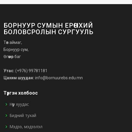
БОРНУУР СУМЫН ЕРӨНХИЙ
БОЛОВСРОЛЫН СУРГУУЛЬ
Төв аймаг,
Борнуур сум,
Өгөөмөр баг
Утас:
(+976) 99781181
Цахим шуудан:
info@bornuurebs.edu.mn
Түргэн холбоос
Нүүр хуудас
Бидний тухай
Мэдээ, мэдээлэл