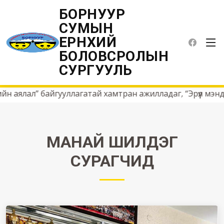
БОРНУУР
СУМЫН
ЕРӨНХИЙ
БОЛОВСРОЛЫН
Сурагчдын амжилт
СУРГУУЛЬ
Нүүр хуудас
Бидний амжилт
ал” байгууллагатай хамтран ажилладаг, “Эрүүл мэндийг д
МАНАЙ ШИЛДЭГ
СУРАГЧИД