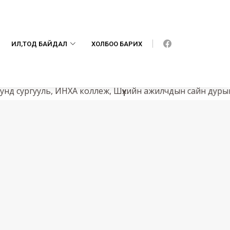
ИЛ,ТОД БАЙДАЛ
ХОЛБОО БАРИХ
Нүүр хуудас
Бидний амжилт
ргууль, ИНХА коллеж, Шүүхийн ажилчдын сайн дурын “Хүсл