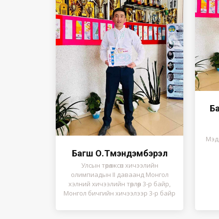
Б
Мэдэ
Багш О.Түмэндэмбэрэл
Улсын төрөлжсөн хичээлийн
олимпиадын II даваанд Монгол
хэлний хичээлийн төрлөөр 3-р байр,
Монгол бичгийн хичээлээр 3-р байр