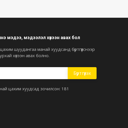
нэ мэдээ, мэдээлэл хүлээн авах бол
 цахим шуудангаа манай хуудсанд бүртгүүлснээр
урхай хүлээн авах болно.
най цахим хуудсад зочилсон: 181