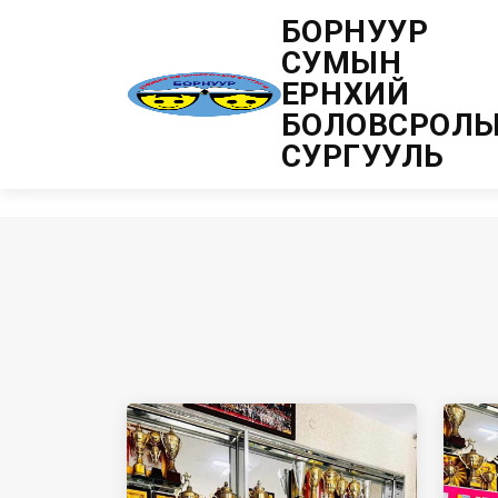
БОРНУУР
СУМЫН
ЕРӨНХИЙ
БОЛОВСРОЛ
Сурагчдын амжилт
СУРГУУЛЬ