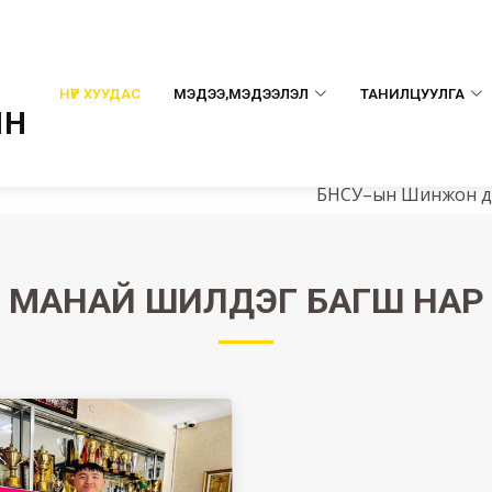
НҮҮР ХУУДАС
МЭДЭЭ,МЭДЭЭЛЭЛ
ТАНИЛЦУУЛГА
ЫН
БНСУ–ын Шинжон дунд су
МАНАЙ ШИЛДЭГ
БАГШ НАР