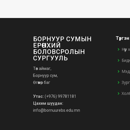
БОРНУУР СУМЫН
Түргэ
ЕРӨНХИЙ
Нүүр
БОЛОВСРОЛЫН
СУРГУУЛЬ
Бид
Төв аймаг,
Мэд
Борнуур сум,
Зур
Өгөөмөр баг
Хол
Утас:
(+976) 99781181
Цахим шуудан:
info@bornuurebs.edu.mn