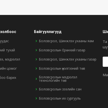
н холбоос
Байгууллагууд
Ши
 хуудас
Боловсрол, Шинжлэх ухааны яам
Та
шу
ний тухай
Боловсролын Ерөнхий газар
ээ, мэдээлэл
Боловсрол, Шинжлэх ухааны газар
гийн цомог
Боловсролын үнэлгээний төв
Ма
Боловсролын мэдээлэл
боо барих
технологийн төв
Боловсролын зээлийн сан
Боловсролын их сургууль