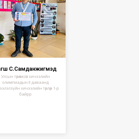
агш С.Самданжигмэд
Улсын төрөлжсөн хичээлийн
олимпиадын II даваанд
элэлзүйн хичээлийн төрлөөр 1-р
байрр