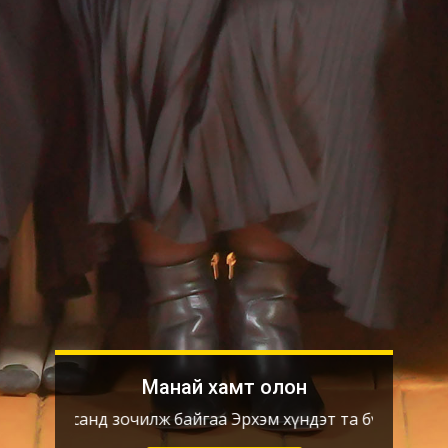
Манай хамт олон
уудсанд зочилж байгаа Эрхэм хүндэт та бүхний амар амга